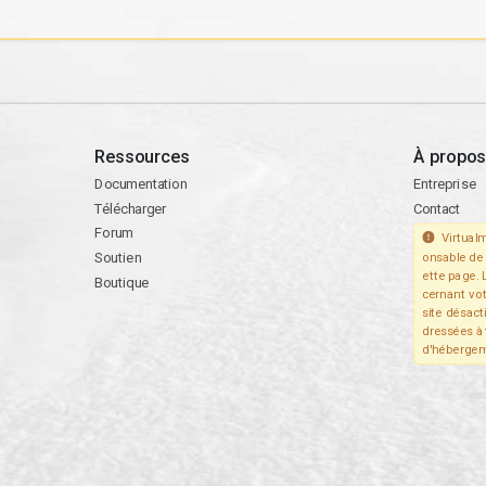
Ressources
À propos
Documentation
Entreprise
Télécharger
Contact
Forum
Virtualm
Soutien
onsable de 
ette page. 
Boutique
cernant vo
site désact
dressées à 
d'hébergem