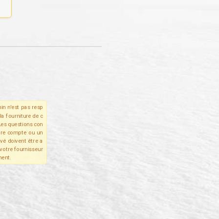
in n'est pas resp
la fourniture de c
Les questions con
tre compte ou un
ivé doivent être a
votre fournisseur
ent.