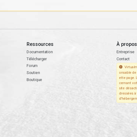
Ressources
À propos
Documentation
Entreprise
Télécharger
Contact
Forum
Virtualm
Soutien
onsable de 
ette page. 
Boutique
cernant vo
site désact
dressées à 
d'hébergem