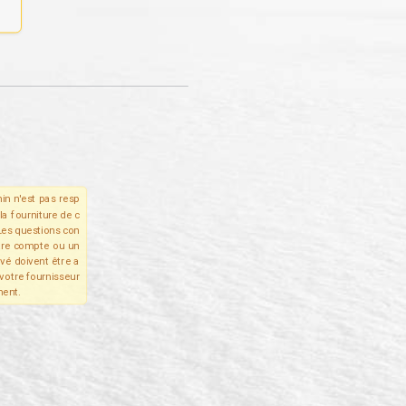
in n'est pas resp
la fourniture de c
Les questions con
tre compte ou un
ivé doivent être a
votre fournisseur
ent.