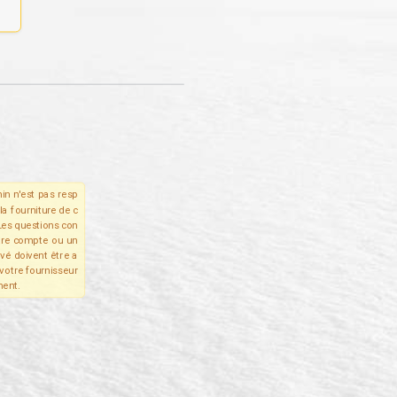
in n'est pas resp
la fourniture de c
Les questions con
tre compte ou un
ivé doivent être a
votre fournisseur
ent.