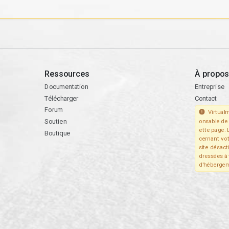
Ressources
À propos
Documentation
Entreprise
Télécharger
Contact
Forum
Virtualm
Soutien
onsable de 
ette page. 
Boutique
cernant vo
site désact
dressées à 
d'hébergem