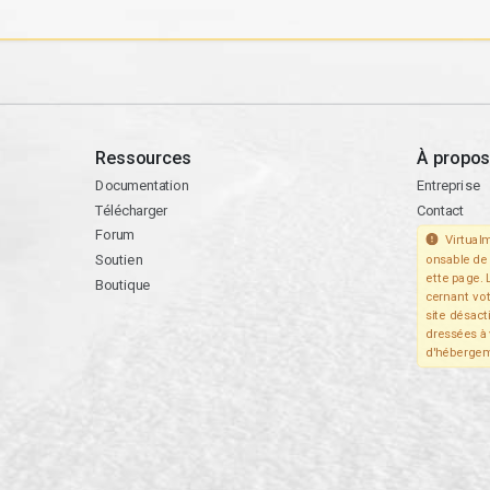
Ressources
À propos
Documentation
Entreprise
Télécharger
Contact
Forum
Virtualm
Soutien
onsable de 
ette page. 
Boutique
cernant vo
site désact
dressées à 
d'hébergem