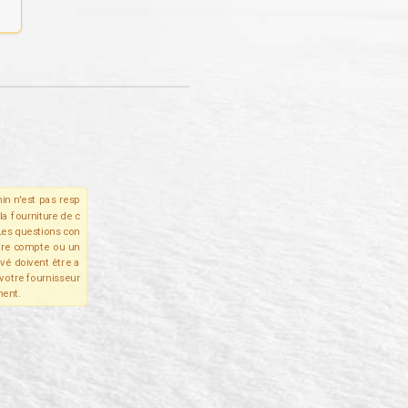
in n'est pas resp
la fourniture de c
Les questions con
tre compte ou un
ivé doivent être a
votre fournisseur
ent.