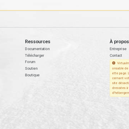
Ressources
À propos
Documentation
Entreprise
Télécharger
Contact
Forum
Virtualm
Soutien
onsable de 
ette page. 
Boutique
cernant vo
site désact
dressées à 
d'hébergem