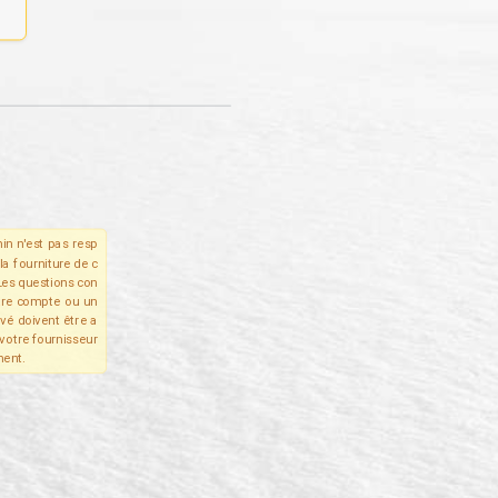
in n'est pas resp
la fourniture de c
Les questions con
tre compte ou un
ivé doivent être a
votre fournisseur
ent.