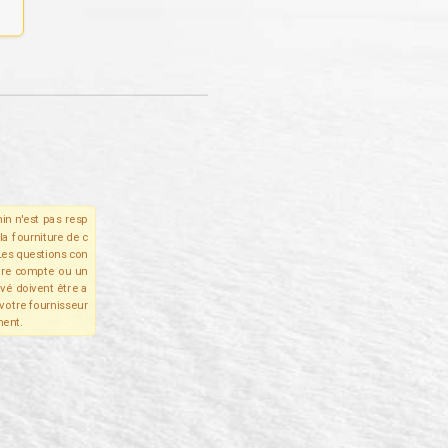
in n'est pas resp
la fourniture de c
Les questions con
tre compte ou un
ivé doivent être a
votre fournisseur
ent.