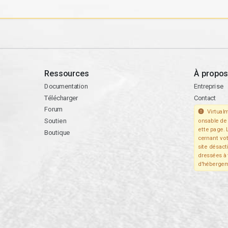
Ressources
À propos
Documentation
Entreprise
Télécharger
Contact
Forum
Virtualm
Soutien
onsable de 
ette page. 
Boutique
cernant vo
site désact
dressées à 
d'hébergem