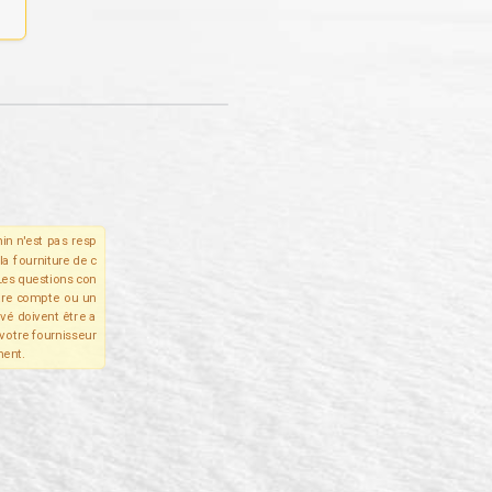
in n'est pas resp
la fourniture de c
Les questions con
tre compte ou un
ivé doivent être a
votre fournisseur
ent.