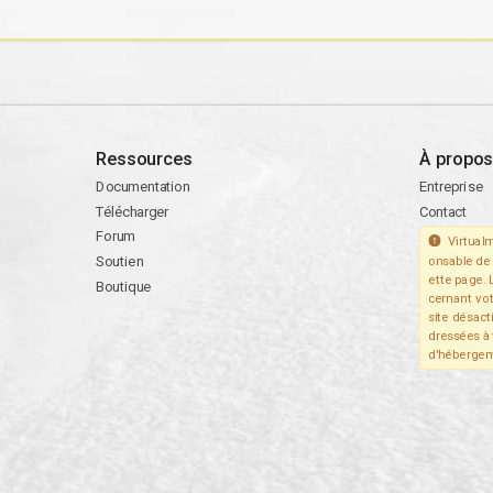
Ressources
À propos
Documentation
Entreprise
Télécharger
Contact
Forum
Virtualm
Soutien
onsable de 
ette page. 
Boutique
cernant vo
site désact
dressées à 
d'hébergem