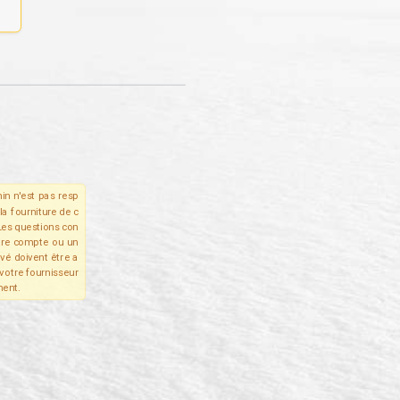
in n'est pas resp
la fourniture de c
Les questions con
tre compte ou un
ivé doivent être a
votre fournisseur
ent.