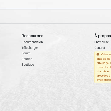
Ressources
À propos
Documentation
Entreprise
Télécharger
Contact
Forum
Virtualm
Soutien
onsable de 
ette page. 
Boutique
cernant vo
site désact
dressées à 
d'hébergem