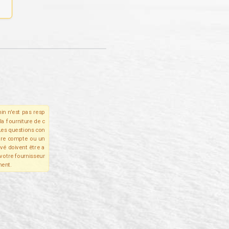
in n'est pas resp
la fourniture de c
Les questions con
tre compte ou un
ivé doivent être a
votre fournisseur
ent.