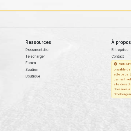
Ressources
À propos
Documentation
Entreprise
Télécharger
Contact
Forum
Virtualm
Soutien
onsable de 
ette page. 
Boutique
cernant vo
site désact
dressées à 
d'hébergem