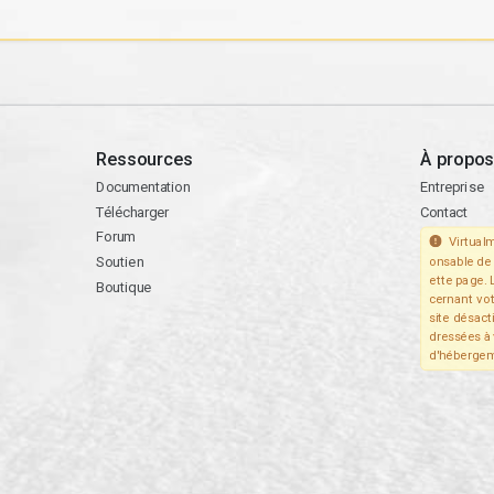
Ressources
À propos
Documentation
Entreprise
Télécharger
Contact
Forum
Virtualm
Soutien
onsable de 
ette page. 
Boutique
cernant vo
site désact
dressées à 
d'hébergem