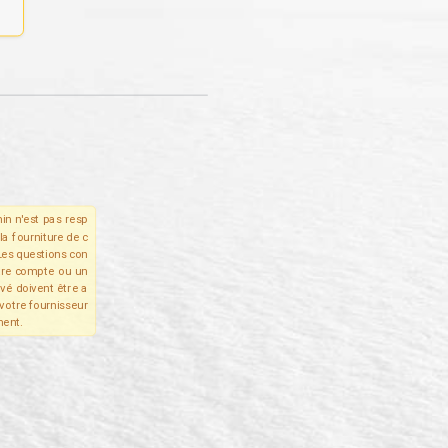
in n'est pas resp
la fourniture de c
Les questions con
tre compte ou un
ivé doivent être a
votre fournisseur
ent.