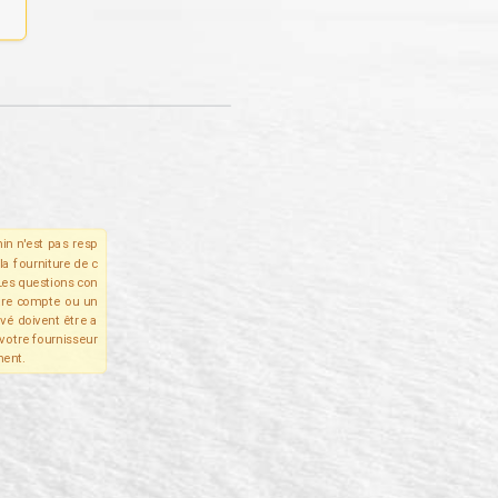
in n'est pas resp
la fourniture de c
Les questions con
tre compte ou un
ivé doivent être a
votre fournisseur
ent.