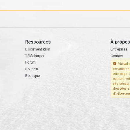
Ressources
À propos
Documentation
Entreprise
Télécharger
Contact
Forum
Virtualm
Soutien
onsable de 
ette page. 
Boutique
cernant vo
site désact
dressées à 
d'hébergem