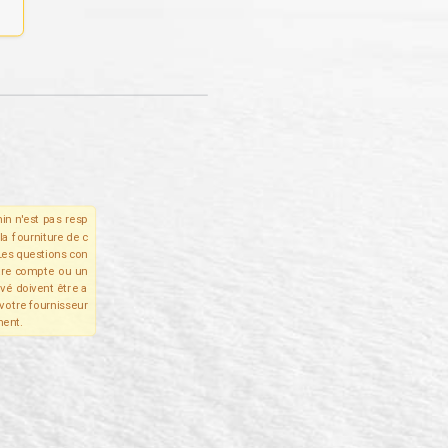
in n'est pas resp
la fourniture de c
Les questions con
tre compte ou un
ivé doivent être a
votre fournisseur
ent.