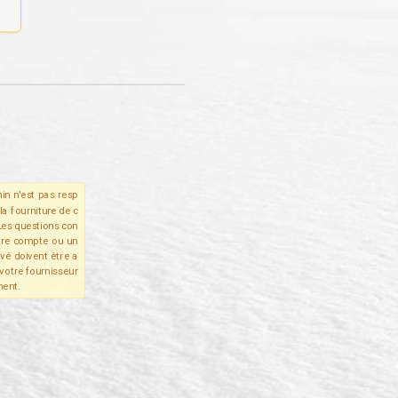
in n'est pas resp
la fourniture de c
Les questions con
tre compte ou un
ivé doivent être a
votre fournisseur
ent.