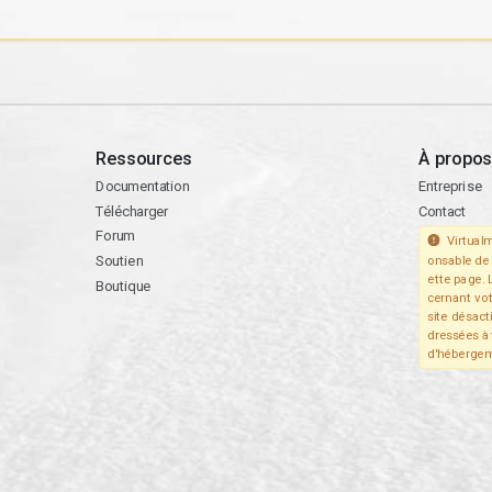
Ressources
À propos
Documentation
Entreprise
Télécharger
Contact
Forum
Virtualm
Soutien
onsable de 
ette page. 
Boutique
cernant vo
site désact
dressées à 
d'hébergem