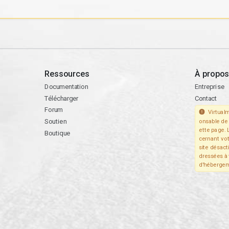
Ressources
À propos
Documentation
Entreprise
Télécharger
Contact
Forum
Virtualm
Soutien
onsable de 
ette page. 
Boutique
cernant vo
site désact
dressées à 
d'hébergem