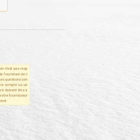
in n'est pas resp
la fourniture de c
Les questions con
tre compte ou un
ivé doivent être a
votre fournisseur
ent.