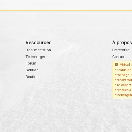
Ressources
À propos
Documentation
Entreprise
Télécharger
Contact
Forum
Virtualm
Soutien
onsable de 
ette page. 
Boutique
cernant vo
site désact
dressées à 
d'hébergem