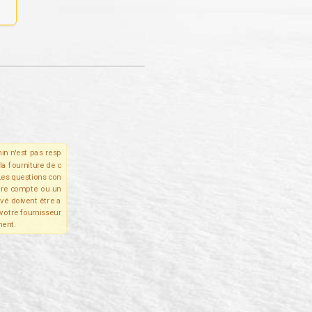
in n'est pas resp
la fourniture de c
Les questions con
tre compte ou un
ivé doivent être a
votre fournisseur
ent.