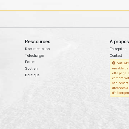
Ressources
À propos
Documentation
Entreprise
Télécharger
Contact
Forum
Virtualm
Soutien
onsable de 
ette page. 
Boutique
cernant vo
site désact
dressées à 
d'hébergem