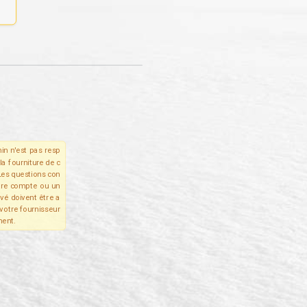
in n'est pas resp
la fourniture de c
Les questions con
tre compte ou un
ivé doivent être a
votre fournisseur
ent.