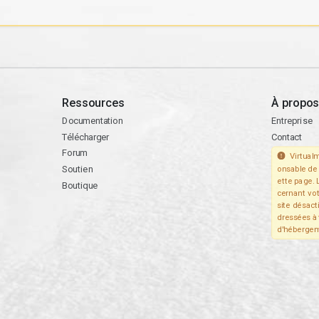
Ressources
À propos
Documentation
Entreprise
Télécharger
Contact
Forum
Virtualm
Soutien
onsable de 
ette page. 
Boutique
cernant vo
site désact
dressées à 
d'hébergem