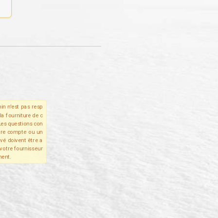
in n'est pas resp
la fourniture de c
Les questions con
tre compte ou un
ivé doivent être a
votre fournisseur
ent.