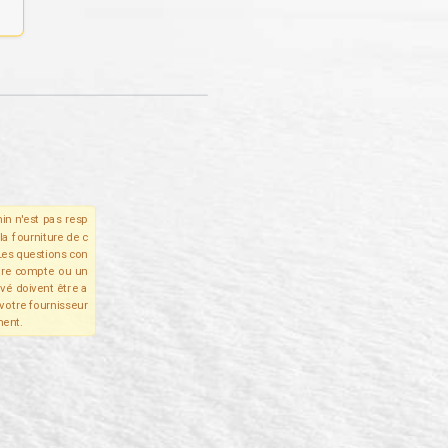
in n'est pas resp
la fourniture de c
Les questions con
tre compte ou un
ivé doivent être a
votre fournisseur
ent.