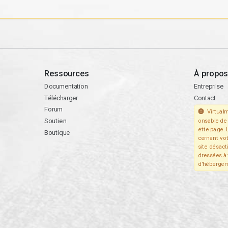
Ressources
À propos
Documentation
Entreprise
Télécharger
Contact
Forum
Virtualm
Soutien
onsable de 
ette page. 
Boutique
cernant vo
site désact
dressées à 
d'hébergem