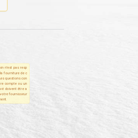
in n'est pas resp
la fourniture de c
Les questions con
tre compte ou un
ivé doivent être a
votre fournisseur
ent.