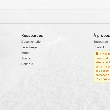
Ressources
À propos
Documentation
Entreprise
Télécharger
Contact
Forum
Virtualm
Soutien
onsable de 
ette page. 
Boutique
cernant vo
site désact
dressées à 
d'hébergem